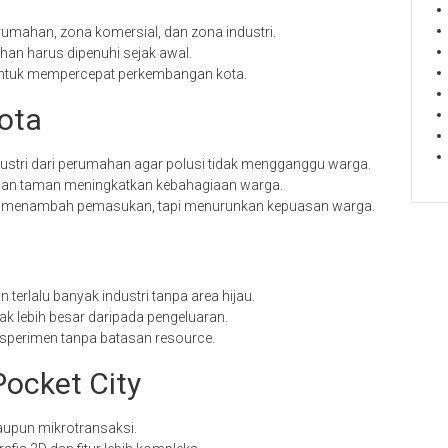
perumahan, zona komersial, dan zona industri.
rsihan harus dipenuhi sejak awal.
untuk mempercepat perkembangan kota.
ota
dustri dari perumahan agar polusi tidak mengganggu warga.
, dan taman meningkatkan kebahagiaan warga.
isa menambah pemasukan, tapi menurunkan kepuasan warga.
n terlalu banyak industri tanpa area hijau.
ak lebih besar daripada pengeluaran.
ksperimen tanpa batasan resource.
ocket City
aupun mikrotransaksi.