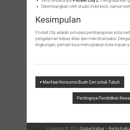
Versi terbarunya,
Pocket City 2
, menghadirkan gr
Dikembangkan oleh studio indie kecil, namun ber
Kesimpulan
Pocket City adalah simulasi pembangunan kota se
pengalaman bebas iklan dan mikrotransaksi. Dengan
lingkungan, pemain bisa menciptakan kota impian 
Navigasi
Manfaat Konsumsi Buah Ceri untuk Tubuh
pos
Pentingnya Pendidikan Kewa
Copyright © 2026
Global Kalbar – Berita Kalb