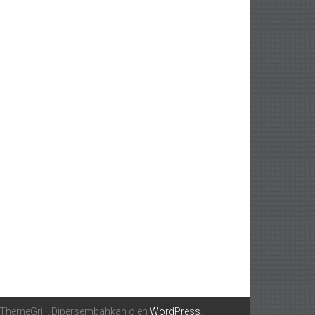
ThemeGrill. Dipersembahkan oleh
WordPress
.