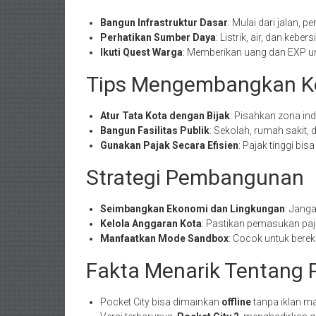
Bangun Infrastruktur Dasar
: Mulai dari jalan, 
Perhatikan Sumber Daya
: Listrik, air, dan kebe
Ikuti Quest Warga
: Memberikan uang dan EXP 
Tips Mengembangkan K
Atur Tata Kota dengan Bijak
: Pisahkan zona in
Bangun Fasilitas Publik
: Sekolah, rumah sakit
Gunakan Pajak Secara Efisien
: Pajak tinggi b
Strategi Pembangunan
Seimbangkan Ekonomi dan Lingkungan
: Janga
Kelola Anggaran Kota
: Pastikan pemasukan paj
Manfaatkan Mode Sandbox
: Cocok untuk bere
Fakta Menarik Tentang P
Pocket City bisa dimainkan
offline
tanpa iklan m