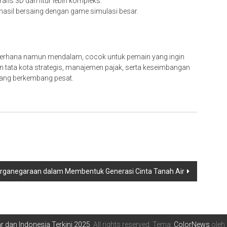
afis 3D dan fitur lebih kompleks.
hasil bersaing dengan game simulasi besar.
derhana namun mendalam, cocok untuk pemain yang ingin
 tata kota strategis, manajemen pajak, serta keseimbangan
yang berkembang pesat.
rganegaraan dalam Membentuk Generasi Cinta Tanah Air
ar dan Indonesia Terkini 2025
. All rights reserved. Tema:
ColorNews
oleh 