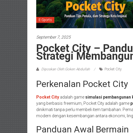
E-Sports
September 7, 2025
Pocket City – Pandu
Strategi Membangun
Diposkan Oleh:Goken Abdullah
Pocket City
Perkenalan Pocket City
Pocket City
adalah game
simulasi pembangunan 
yang berbasis freemium, Pocket City adalah game
p
dinikmati tanpa perlu membeli item tambahan. Pem
modern dengan keseimbangan antara ekonomi, ling
Panduan Awal Bermain