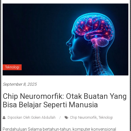
Teknologi
September 8, 2025
Chip Neuromorfik: Otak Buatan Yang
Bisa Belajar Seperti Manusia
Diposkan Oleh:Goken Abdullah
Chip Neuromorfik
,
Teknologi
Pendahuluan Selama bertahun-tahun, komputer konvensional