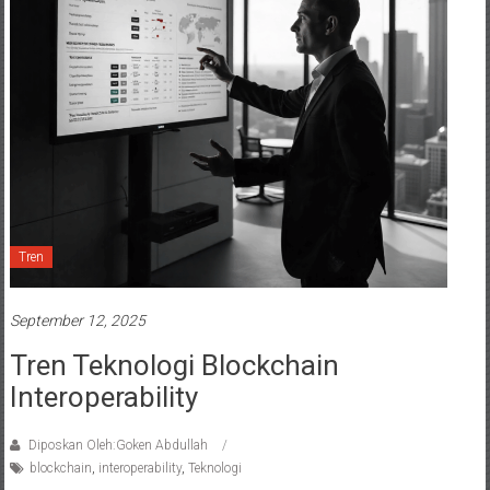
Tren
September 12, 2025
Tren Teknologi Blockchain
Interoperability
Diposkan Oleh:Goken Abdullah
blockchain
,
interoperability
,
Teknologi