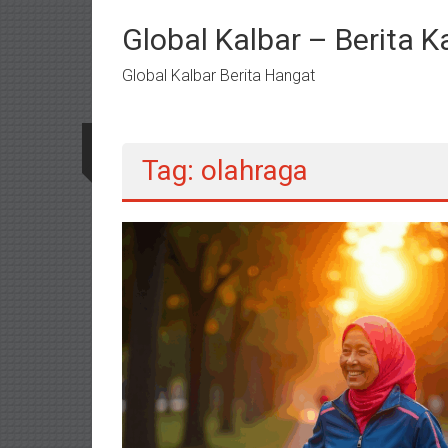
Lompat
ke
Global Kalbar – Berita K
konten
Global Kalbar Berita Hangat
Tag: olahraga