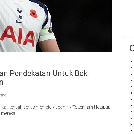
C
kan Pendekatan Untuk Bek
n
ding
rkan tengah serius membidik bek milik Tottenham Hotspur,
n mereka